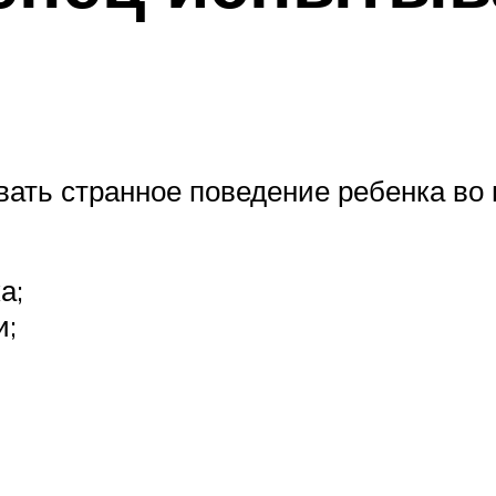
вать странное поведение ребенка во
а;
и;