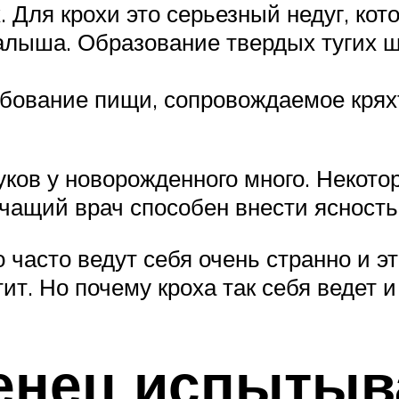
 Для крохи это серьезный недуг, кот
алыша. Образование твердых тугих 
ебование пищи, сопровождаемое кряхт
ков у новорожденного много. Некото
чащий врач способен внести ясность
асто ведут себя очень странно и э
ит. Но почему кроха так себя ведет 
енец испытыв