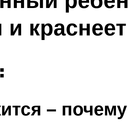
 и краснеет
:
жится – почему