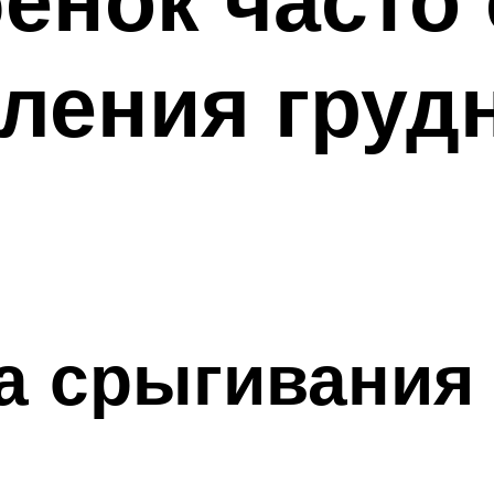
мления гру
а срыгивания