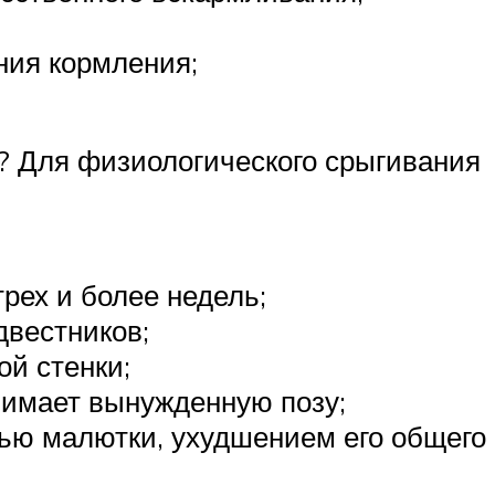
ния кормления;
? Для физиологического срыгивания
трех и более недель;
двестников;
й стенки;
нимает вынужденную позу;
ью малютки, ухудшением его общего