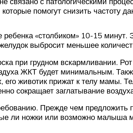
не связано с патологическими проце
которые помогут снизить частоту да
ребенка «столбиком» 10-15 минут. Э
желудок выбросит меньшее количест
ска при грудном вскармливании. Рот
оздуха ЖКТ будет минимальным. Такж
х, его животик прижат к телу мамы. 
енно сокращает заглатывание воздух
ребованию. Прежде чем предложить п
дные ли ножки или возможно малыша м