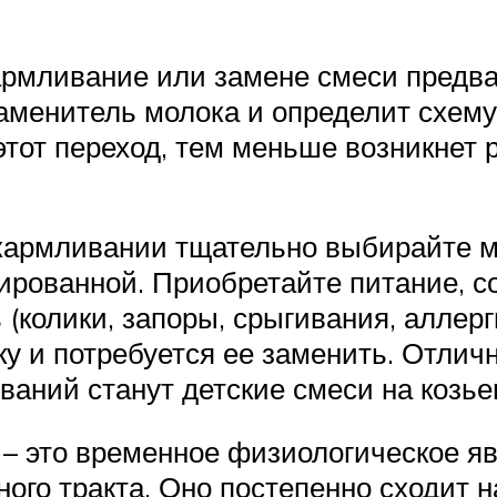
армливание или замене смеси предва
аменитель молока и определит схему
этот переход, тем меньше возникнет 
кармливании тщательно выбирайте 
ированной. Приобретайте питание, с
(колики, запоры, срыгивания, аллерг
ку и потребуется ее заменить. Отли
аний станут детские смеси на козьем
– это временное физиологическое я
го тракта. Оно постепенно сходит на