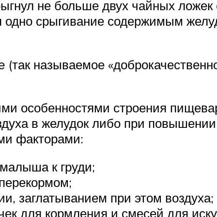
ыгнул не больше двух чайных ложек 
ся одно срыгивание содержимым желу
 (так называемое «доброкачественн
ми особенностями строения пищеварит
здуха в желудок либо при повышени
ми факторами:
малыша к груди;
 перекормом;
и, заглатыванием при этом воздуха;
ек для кормления и смесей для иску