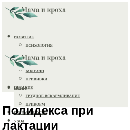
РАЗВИТИЕ
ПСИХОЛОГИЯ
ИГРУШКИ
ЗДОРОВЬЕ
БОЛЕЗНИ
ПРИВИВКИ
ПИТАНИЕ
МЕНЮ
ГРУДНОЕ ВСКАРМЛИВАНИЕ
ПРИКОРМ
Полидекса при
БЕРЕМЕННОСТЬ
лактации
УХОД