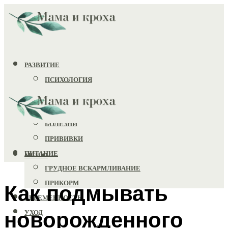
РАЗВИТИЕ
ПСИХОЛОГИЯ
ИГРУШКИ
ЗДОРОВЬЕ
БОЛЕЗНИ
ПРИВИВКИ
ПИТАНИЕ
МЕНЮ
ГРУДНОЕ ВСКАРМЛИВАНИЕ
ПРИКОРМ
Как подмывать
БЕРЕМЕННОСТЬ
новорожденного
УХОД