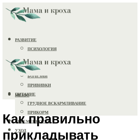
РАЗВИТИЕ
ПСИХОЛОГИЯ
ИГРУШКИ
ЗДОРОВЬЕ
БОЛЕЗНИ
ПРИВИВКИ
ПИТАНИЕ
МЕНЮ
ГРУДНОЕ ВСКАРМЛИВАНИЕ
ПРИКОРМ
Как правильно
БЕРЕМЕННОСТЬ
прикладывать
УХОД