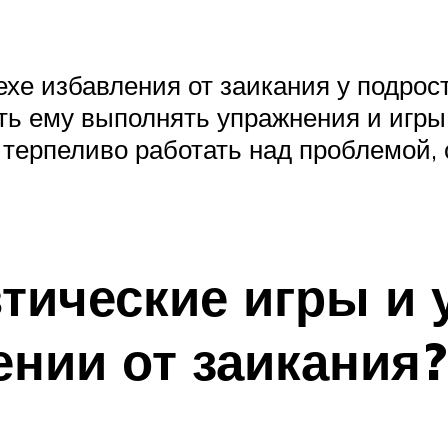
ехе избавления от заикания у подро
ть ему выполнять упражнения и игры 
и терпеливо работать над проблемой,
втические игры и
ении от заикания?