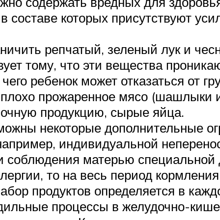
олжно содержать вредных для здоровь
в составе которых присутствуют усил
ничить репчатый, зеленый лук и чес
вует тому, что эти вещества проника
чего ребенок может отказаться от гру
плохо прожаренное мясо (шашлыки и 
лочную продукцию, сырые яйца.
можны некоторые дополнительные ог
апример, индивидуальной неперенос
 соблюдения матерью специальной д
лергии, то на весь период кормлени
набор продуктов определяется в каж
дильные процессы в желудочно-кишеч