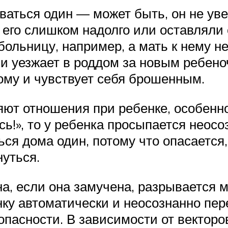
аваться один — может быть, он не ув
 его слишком надолго или оставляли
больницу, например, а мать к нему н
и уезжает в роддом за новым ребен
ому и чувствует себя брошенным.
яют отношения при ребенке, особенно
сь!», то у ребенка просыпается неос
ся дома один, потому что опасается,
нуться.
а, если она замучена, разрывается м
ку автоматически и неосознанно пере
опасности. В зависимости от векторо