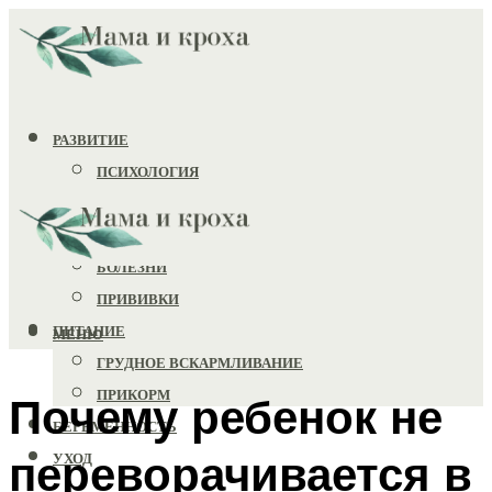
РАЗВИТИЕ
ПСИХОЛОГИЯ
ИГРУШКИ
ЗДОРОВЬЕ
БОЛЕЗНИ
ПРИВИВКИ
ПИТАНИЕ
МЕНЮ
ГРУДНОЕ ВСКАРМЛИВАНИЕ
ПРИКОРМ
Почему ребенок не
БЕРЕМЕННОСТЬ
переворачивается в
УХОД