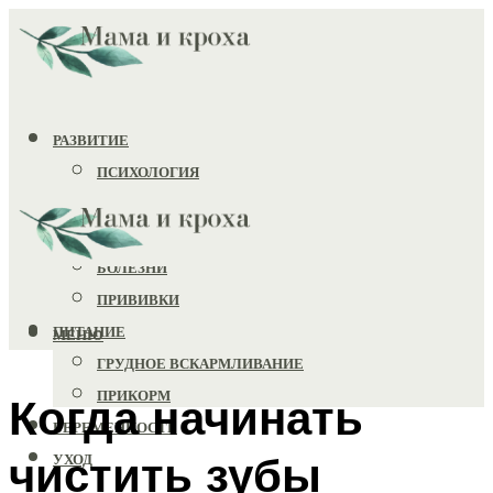
РАЗВИТИЕ
ПСИХОЛОГИЯ
ИГРУШКИ
ЗДОРОВЬЕ
БОЛЕЗНИ
ПРИВИВКИ
ПИТАНИЕ
МЕНЮ
ГРУДНОЕ ВСКАРМЛИВАНИЕ
ПРИКОРМ
Когда начинать
БЕРЕМЕННОСТЬ
чистить зубы
УХОД