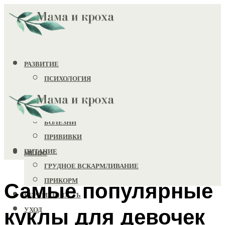
РАЗВИТИЕ
ПСИХОЛОГИЯ
ИГРУШКИ
ЗДОРОВЬЕ
БОЛЕЗНИ
ПРИВИВКИ
ПИТАНИЕ
МЕНЮ
ГРУДНОЕ ВСКАРМЛИВАНИЕ
ПРИКОРМ
Самые популярные
БЕРЕМЕННОСТЬ
куклы для девочек
УХОД