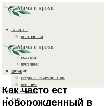
РАЗВИТИЕ
ПСИХОЛОГИЯ
ИГРУШКИ
ЗДОРОВЬЕ
БОЛЕЗНИ
ПРИВИВКИ
ПИТАНИЕ
МЕНЮ
ГРУДНОЕ ВСКАРМЛИВАНИЕ
ПРИКОРМ
Как часто ест
БЕРЕМЕННОСТЬ
новорожденный в
УХОД