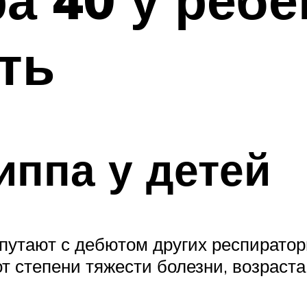
ть
ппа у детей
 путают с дебютом других респирато
т степени тяжести болезни, возраста