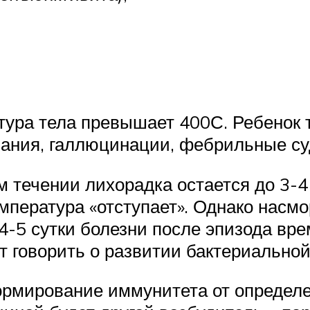
ура тела превышает 400С. Ребенок т
ания, галлюцинации, фебрильные су
м течении лихорадка остается до 3-
пература «отступает». Однако насмор
 4-5 сутки болезни после эпизода вр
т говорить о развитии бактериально
ормирование иммунитета от определе