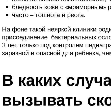
бледность кожи с «мраморным» р
часто – тошнота и рвота.
На фоне такой неяркой клиники род
присоединение бактериальных ослож
3 лет только под контролем педиатр
заразной и опасной для ребенка, че
В каких случ
вызывать ск