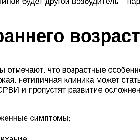
чиной будет другой возбудитель – па
раннего возрас
ры отмечают, что возрастные особен
ркая, нетипичная клиника может стать
ОРВИ и пропустят развитие осложнен
аженные симптомы;
ихание;