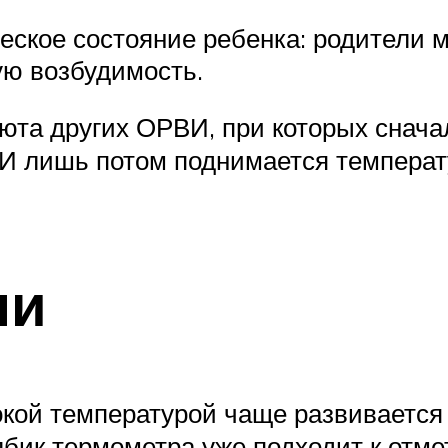
еское состояние ребенка: родители м
ую возбудимость.
юта других ОРВИ, при которых сначал
 И лишь потом поднимается температ
ни
кой температурой чаще развивается т
лбик термометра уже подходит к отм