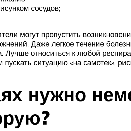
исунком сосудов;
ители могут пропустить возникновен
нений. Даже легкое течение болезни
а. Лучше относиться к любой респира
м пускать ситуацию «на самотек», рис
аях нужно не
орую?