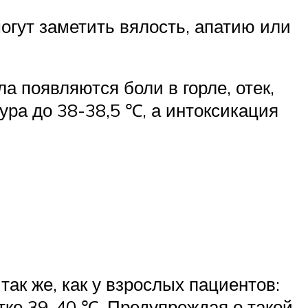
огут заметить вялость, апатию или
а появляются боли в горле, отек,
ура до 38-38,5 ℃, а интоксикация
ак же, как у взрослых пациентов:
етке 39-40 ℃. Предупреждая о такой