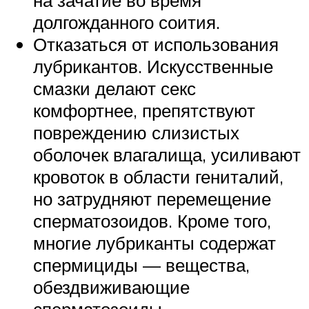
долгожданного соития.
Отказаться от использования
лубрикантов. Искусственные
смазки делают секс
комфортнее, препятствуют
повреждению слизистых
оболочек влагалища, усиливают
кровоток в области гениталий,
но затрудняют перемещение
сперматозоидов. Кроме того,
многие лубриканты содержат
спермициды — вещества,
обездвиживающие
сперматозоиды.