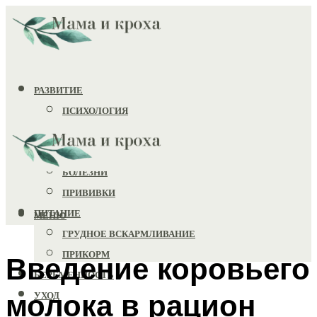
РАЗВИТИЕ
ПСИХОЛОГИЯ
ИГРУШКИ
ЗДОРОВЬЕ
БОЛЕЗНИ
ПРИВИВКИ
ПИТАНИЕ
МЕНЮ
ГРУДНОЕ ВСКАРМЛИВАНИЕ
ПРИКОРМ
Введение коровьего
БЕРЕМЕННОСТЬ
молока в рацион
УХОД