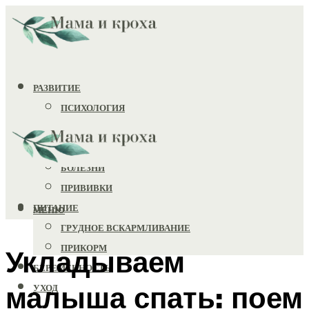
РАЗВИТИЕ
ПСИХОЛОГИЯ
ИГРУШКИ
ЗДОРОВЬЕ
БОЛЕЗНИ
ПРИВИВКИ
ПИТАНИЕ
МЕНЮ
ГРУДНОЕ ВСКАРМЛИВАНИЕ
ПРИКОРМ
Укладываем
БЕРЕМЕННОСТЬ
малыша спать: поем
УХОД