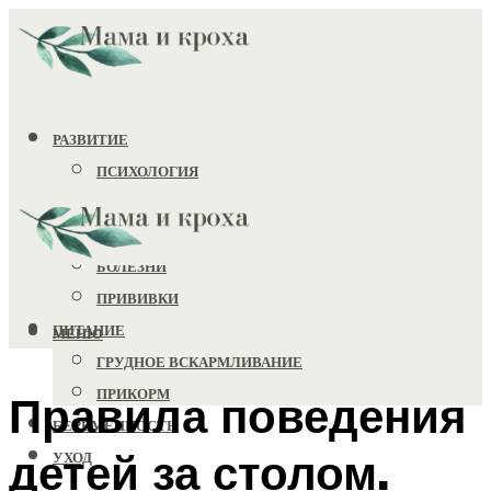
РАЗВИТИЕ
ПСИХОЛОГИЯ
ИГРУШКИ
ЗДОРОВЬЕ
БОЛЕЗНИ
ПРИВИВКИ
ПИТАНИЕ
МЕНЮ
ГРУДНОЕ ВСКАРМЛИВАНИЕ
ПРИКОРМ
Правила поведения
БЕРЕМЕННОСТЬ
детей за столом.
УХОД