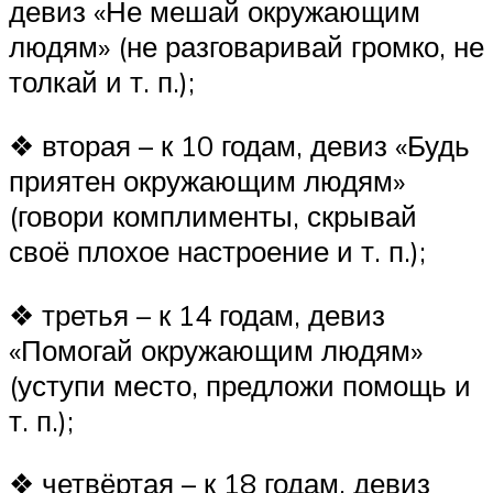
девиз «Не мешай окружающим
людям» (не разговаривай громко, не
толкай и т. п.);
❖ вторая – к 10 годам, девиз «Будь
приятен окружающим людям»
(говори комплименты, скрывай
своё плохое настроение и т. п.);
❖ третья – к 14 годам, девиз
«Помогай окружающим людям»
(уступи место, предложи помощь и
т. п.);
❖ четвёртая – к 18 годам, девиз