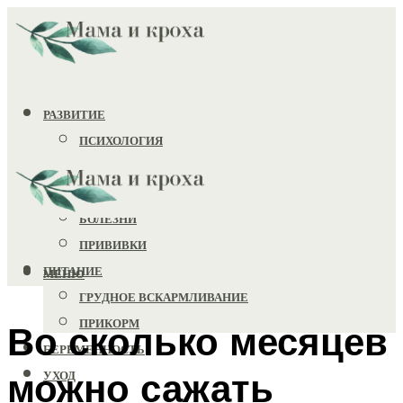
РАЗВИТИЕ
ПСИХОЛОГИЯ
ИГРУШКИ
ЗДОРОВЬЕ
БОЛЕЗНИ
ПРИВИВКИ
ПИТАНИЕ
МЕНЮ
ГРУДНОЕ ВСКАРМЛИВАНИЕ
ПРИКОРМ
Во сколько месяцев
БЕРЕМЕННОСТЬ
можно сажать
УХОД