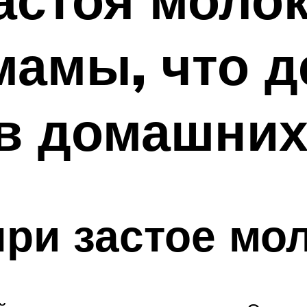
амы, что де
в домашних
ри застое мо