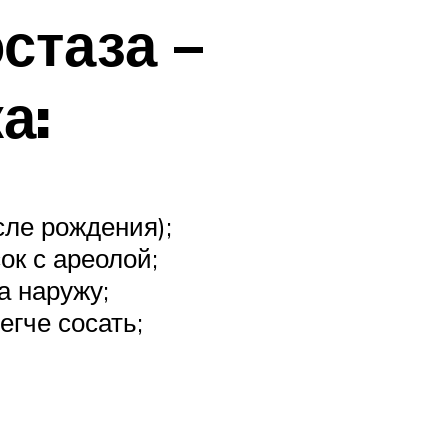
стаза –
а:
сле рождения);
ок с ареолой;
а наружу;
егче сосать;