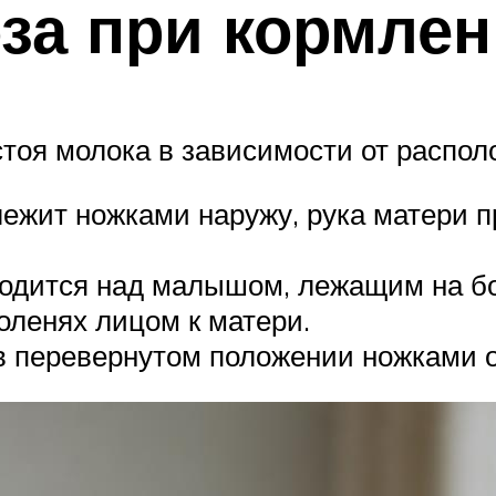
за при кормле
тоя молока в зависимости от распол
ежит ножками наружу, рука матери п
ходится над малышом, лежащим на бо
оленях лицом к матери.
в перевернутом положении ножками о