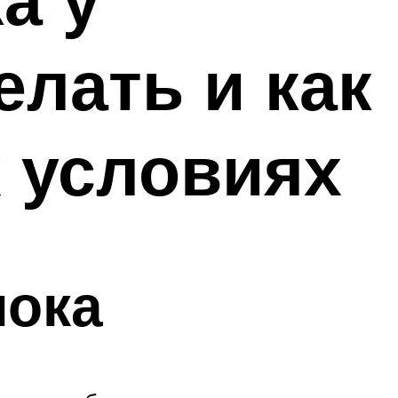
лать и как
 условиях
лока