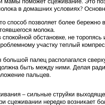
ей мамы поможет сцеживание. Это по
 молока в домашних условиях? Основ
то способ позволяет более бережно 
стоявшегося молока.
 спокойной обстановке, не торопясь 
роблемному участку теплый компрес
ы большой палец располагался сверху
должна быть между ними. Делая ради
оложение пальцев.
ивания – сильные струйки выходящег
ри сцеживании нередко возникает б