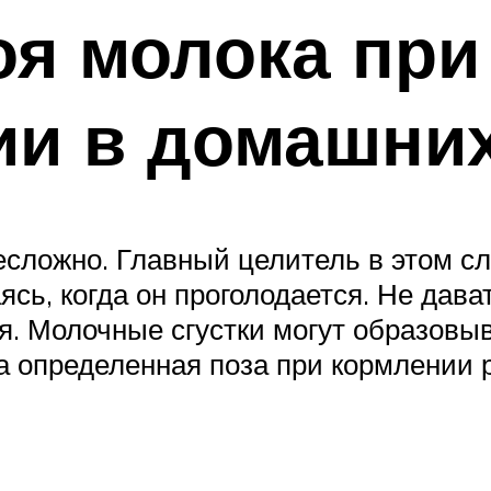
оя молока при
ии в домашних
есложно. Главный целитель в этом с
ясь, когда он проголодается. Не дава
я. Молочные сгустки могут образовы
 определенная поза при кормлении ре