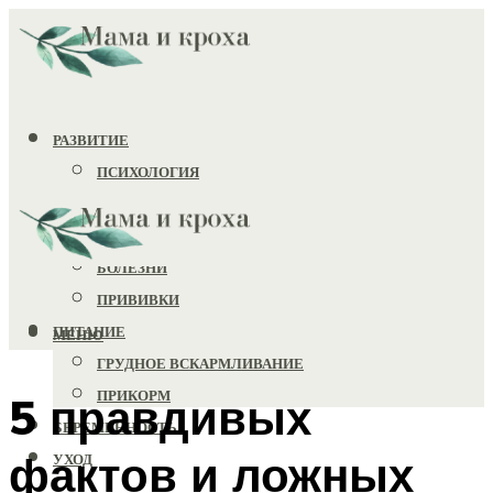
РАЗВИТИЕ
ПСИХОЛОГИЯ
ИГРУШКИ
ЗДОРОВЬЕ
БОЛЕЗНИ
ПРИВИВКИ
ПИТАНИЕ
МЕНЮ
ГРУДНОЕ ВСКАРМЛИВАНИЕ
ПРИКОРМ
5 правдивых
БЕРЕМЕННОСТЬ
фактов и ложных
УХОД