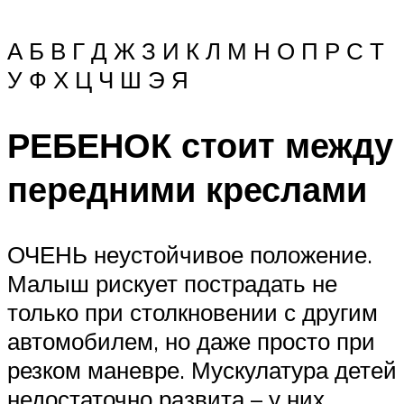
А Б В Г Д Ж З И К Л М Н О П Р С Т
У Ф Х Ц Ч Ш Э Я
РЕБЕНОК стоит между
передними креслами
ОЧЕНЬ неустойчивое положение.
Малыш рискует пострадать не
только при столкновении с другим
автомобилем, но даже просто при
резком маневре. Мускулатура детей
недостаточно развита – у них