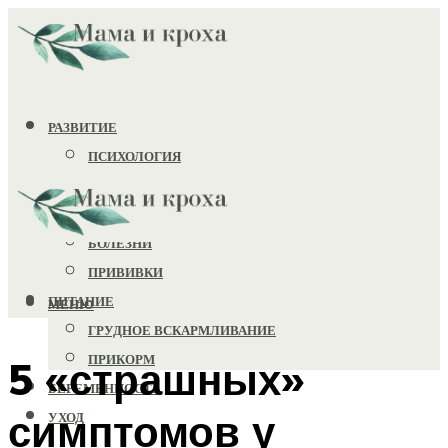
РАЗВИТИЕ
ПСИХОЛОГИЯ
ИГРУШКИ
ЗДОРОВЬЕ
БОЛЕЗНИ
ПРИВИВКИ
ПИТАНИЕ
МЕНЮ
ГРУДНОЕ ВСКАРМЛИВАНИЕ
ПРИКОРМ
5 «страшных»
БЕРЕМЕННОСТЬ
симптомов у
УХОД