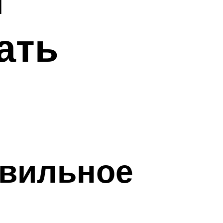
ать
авильное