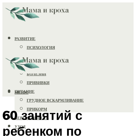
РАЗВИТИЕ
ПСИХОЛОГИЯ
ИГРУШКИ
ЗДОРОВЬЕ
БОЛЕЗНИ
ПРИВИВКИ
ПИТАНИЕ
МЕНЮ
ГРУДНОЕ ВСКАРМЛИВАНИЕ
ПРИКОРМ
60 занятий с
БЕРЕМЕННОСТЬ
ребенком по
УХОД