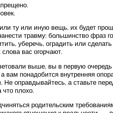
апрещено.
овек.
или ту или иную вещь, их будет прощ
 нанести травму: большинство фраз г
ить, уберечь, оградить или сделать к
х слова вас огорчают.
етовали выше, вы в первую очередь г
, а вам понадобится внутренняя опор
ы. Не оправдывайтесь, а ставьте пер
 что плохо.
чиняться родительским требованиям
икакого отношения к реальности, — 