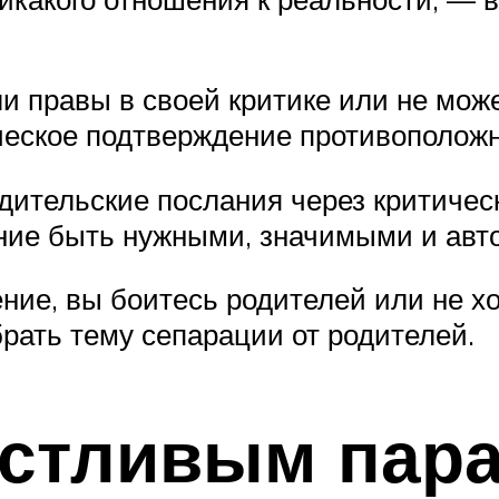
и правы в своей критике или не може
ическое подтверждение противополо
дительские послания через критичес
ание быть нужными, значимыми и авт
ение, вы боитесь родителей или не х
брать тему сепарации от родителей.
астливым пар