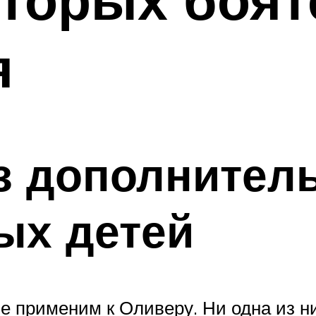
я
з дополнител
ых детей
 не применим к Оливеру. Ни одна из 