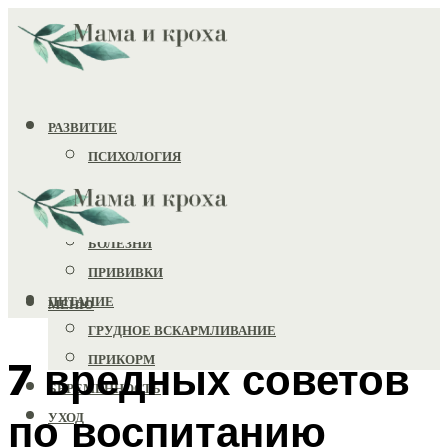
РАЗВИТИЕ
ПСИХОЛОГИЯ
ИГРУШКИ
ЗДОРОВЬЕ
БОЛЕЗНИ
ПРИВИВКИ
ПИТАНИЕ
МЕНЮ
ГРУДНОЕ ВСКАРМЛИВАНИЕ
ПРИКОРМ
7 вредных советов
БЕРЕМЕННОСТЬ
по воспитанию
УХОД