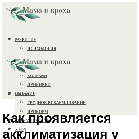
РАЗВИТИЕ
ПСИХОЛОГИЯ
ИГРУШКИ
ЗДОРОВЬЕ
БОЛЕЗНИ
ПРИВИВКИ
ПИТАНИЕ
МЕНЮ
ГРУДНОЕ ВСКАРМЛИВАНИЕ
ПРИКОРМ
Как проявляется
БЕРЕМЕННОСТЬ
акклиматизация у
УХОД