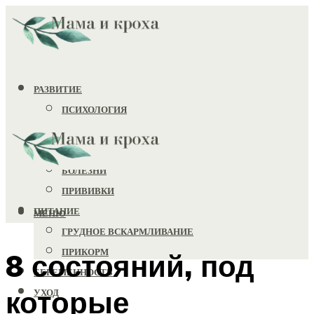
РАЗВИТИЕ
ПСИХОЛОГИЯ
ИГРУШКИ
ЗДОРОВЬЕ
БОЛЕЗНИ
ПРИВИВКИ
ПИТАНИЕ
МЕНЮ
ГРУДНОЕ ВСКАРМЛИВАНИЕ
ПРИКОРМ
8 состояний, под
БЕРЕМЕННОСТЬ
которые
УХОД