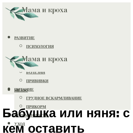
РАЗВИТИЕ
ПСИХОЛОГИЯ
ИГРУШКИ
ЗДОРОВЬЕ
БОЛЕЗНИ
ПРИВИВКИ
ПИТАНИЕ
МЕНЮ
ГРУДНОЕ ВСКАРМЛИВАНИЕ
ПРИКОРМ
Бабушка или няня: с
БЕРЕМЕННОСТЬ
кем оставить
УХОД