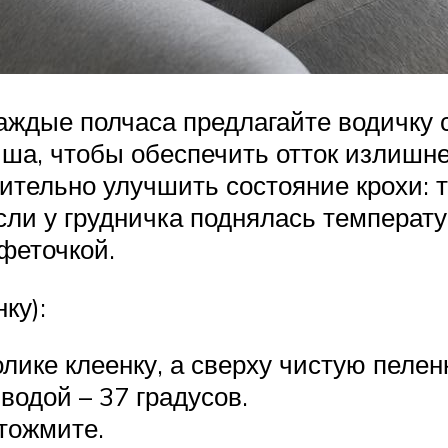
аждые полчаса предлагайте водичку 
ша, чтобы обеспечить отток излишне
ительно улучшить состояние крохи: 
сли у грудничка поднялась температ
феточкой.
ку):
ике клеенку, а сверху чистую пеленк
водой – 37 градусов.
отожмите.