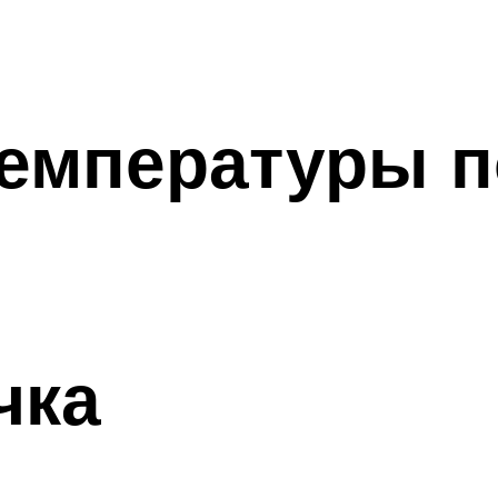
емпературы п
чка