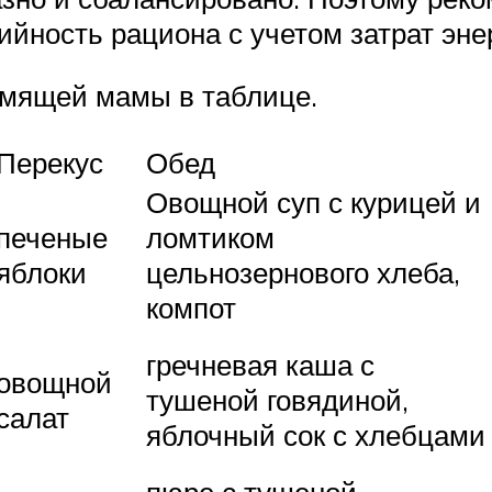
ийность рациона с учетом затрат эне
рмящей мамы в таблице.
Перекус
Обед
Овощной суп с курицей и
печеные
ломтиком
яблоки
цельнозернового хлеба,
компот
гречневая каша с
овощной
тушеной говядиной,
салат
яблочный сок с хлебцами
пюре с тушеной