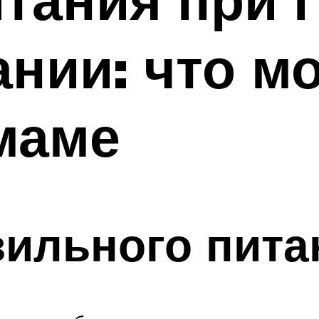
нии: что м
маме
ильного пита