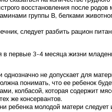
ыстрого восстановления после родо
таминами группы В, белками животно
шечник, следует разбить рацион пита
я в первые 3-4 месяца жизни младен
 однозначно не допускает для матер
лжна понимать, что ее ребенок будет
ами, колбасой, которая содержит мя
тех же консервантов.
зни ребенка молодой матери следует