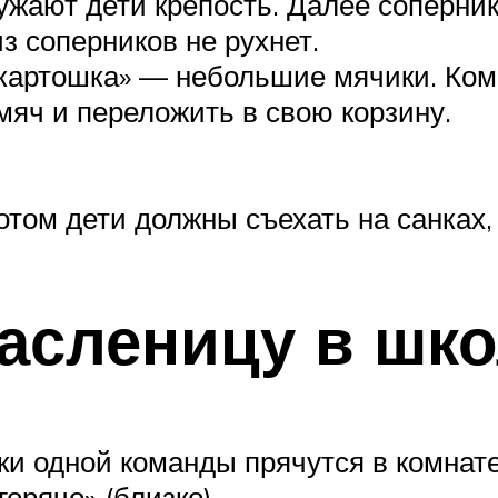
ужают дети крепость. Далее соперни
з соперников не рухнет.
«картошка» — небольшие мячики. Ком
мяч и переложить в свою корзину.
отом дети должны съехать на санках,
асленицу в шк
оки одной команды прячутся в комнате
горячо» (близко).