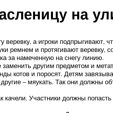
асленицу на ул
у веревку, а игроки подпрыгивают, ч
ки ремнем и протягивают веревку, со
ка за намеченную на снегу линию.
 заменить другим предметом и метать
ды котов и поросят. Детям завязыв
 другие – мяукать. Так они должны о
ак качели. Участники должны попаст