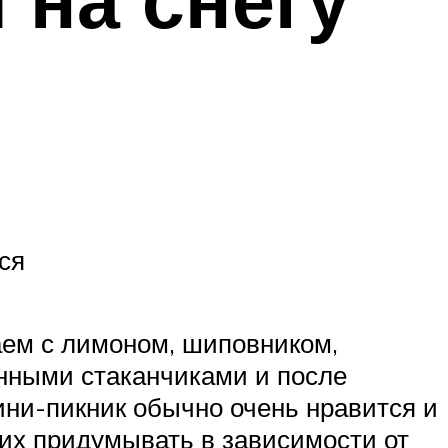
ся
чаем с лимоном, шиповником,
онными стаканчиками и после
ини-пикник обычно очень нравится и
 их придумывать в зависимости от