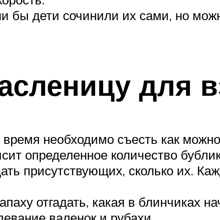
ли бы дети сочинили их сами, но мо
асленицу для 
 время необходимо съесть как можно
исит определенное количество бубли
дать присутствующих, сколько их. К
апаху отгадать, какая в блинчиках на
девание валенок и рубахи.