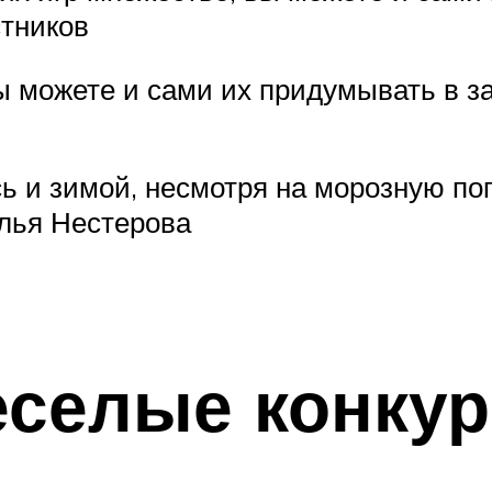
стников
ы можете и сами их придумывать в з
ь и зимой, несмотря на морозную пог
алья Нестерова
селые конкур