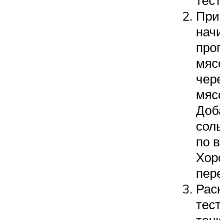
При
нач
про
мяс
чер
мяс
Доб
сол
по в
Хор
пер
Рас
тес
тон