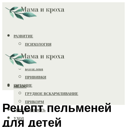
РАЗВИТИЕ
ПСИХОЛОГИЯ
ИГРУШКИ
ЗДОРОВЬЕ
БОЛЕЗНИ
ПРИВИВКИ
ПИТАНИЕ
МЕНЮ
ГРУДНОЕ ВСКАРМЛИВАНИЕ
ПРИКОРМ
Рецепт пельменей
БЕРЕМЕННОСТЬ
для детей
УХОД