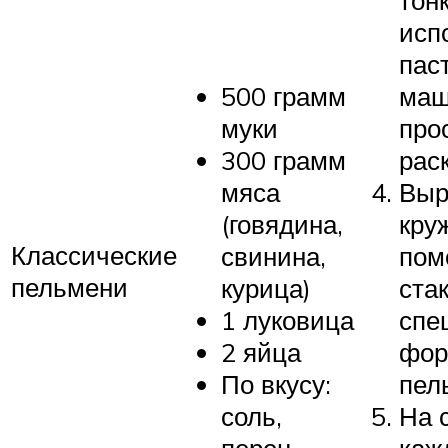
исп
пас
500 грамм
маш
муки
про
300 грамм
раск
мяса
Выр
(говядина,
кру
Классические
свинина,
по
пельмени
курица)
ста
1 луковица
спе
2 яйца
фор
По вкусу:
пел
соль,
На 
перец
каж