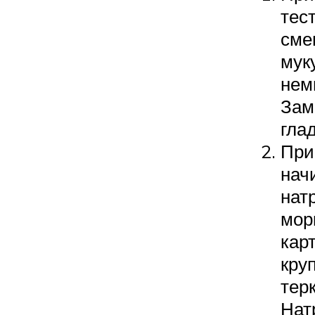
тест
сме
мук
нем
Зам
глад
При
нач
нат
мор
кар
кру
терк
Нат