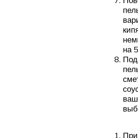
пел
вар
кип
нем
на 
Под
пел
сме
соу
ваш
выб
При