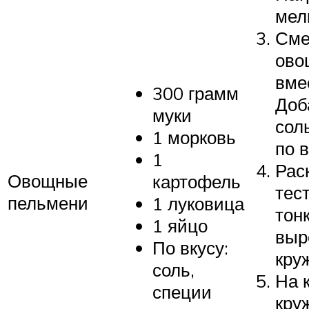
мел
Сме
ово
вме
300 грамм
Доб
муки
сол
1 морковь
по в
1
Рас
Овощные
картофель
тес
пельмени
1 луковица
тон
1 яйцо
выр
По вкусу:
кру
соль,
На 
специи
кру