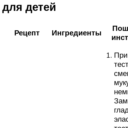
для детей
Пош
Рецепт
Ингредиенты
инс
При
тест
сме
мук
нем
Зам
гла
эла
тест