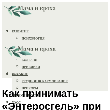
РАЗВИТИЕ
ПСИХОЛОГИЯ
ИГРУШКИ
ЗДОРОВЬЕ
БОЛЕЗНИ
ПРИВИВКИ
ПИТАНИЕ
МЕНЮ
ГРУДНОЕ ВСКАРМЛИВАНИЕ
ПРИКОРМ
Как принимать
БЕРЕМЕННОСТЬ
«Энтеросгель» при
УХОД