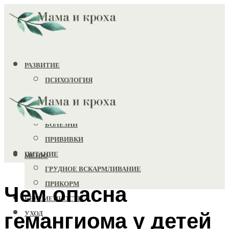
РАЗВИТИЕ
ПСИХОЛОГИЯ
ИГРУШКИ
ЗДОРОВЬЕ
БОЛЕЗНИ
ПРИВИВКИ
ПИТАНИЕ
МЕНЮ
ГРУДНОЕ ВСКАРМЛИВАНИЕ
ПРИКОРМ
Чем опасна
БЕРЕМЕННОСТЬ
гемангиома у детей
УХОД