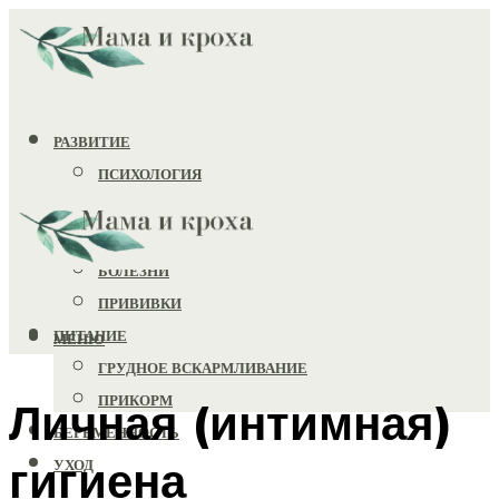
РАЗВИТИЕ
ПСИХОЛОГИЯ
ИГРУШКИ
ЗДОРОВЬЕ
БОЛЕЗНИ
ПРИВИВКИ
ПИТАНИЕ
МЕНЮ
ГРУДНОЕ ВСКАРМЛИВАНИЕ
ПРИКОРМ
Личная (интимная)
БЕРЕМЕННОСТЬ
гигиена
УХОД