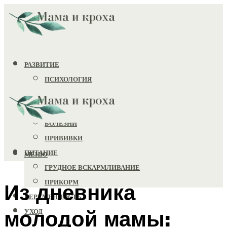
РАЗВИТИЕ
ПСИХОЛОГИЯ
ИГРУШКИ
ЗДОРОВЬЕ
БОЛЕЗНИ
ПРИВИВКИ
ПИТАНИЕ
МЕНЮ
ГРУДНОЕ ВСКАРМЛИВАНИЕ
ПРИКОРМ
Из дневника
БЕРЕМЕННОСТЬ
молодой мамы:
УХОД