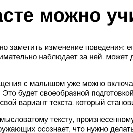
асте можно уч
о заметить изменение поведения: е
нимательно наблюдает за ней, может 
щения с малышом уже можно включать
Это будет своеобразной подготовкой
вой вариант текста, который станов
мысловатому тексту, произнесенному
ужающих осознает, что нужно делать