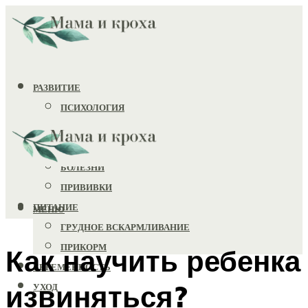
РАЗВИТИЕ
ПСИХОЛОГИЯ
ИГРУШКИ
ЗДОРОВЬЕ
БОЛЕЗНИ
ПРИВИВКИ
ПИТАНИЕ
МЕНЮ
ГРУДНОЕ ВСКАРМЛИВАНИЕ
ПРИКОРМ
Как научить ребенка
БЕРЕМЕННОСТЬ
извиняться?
УХОД