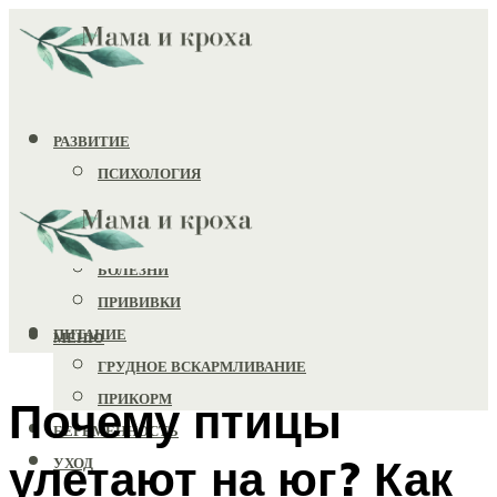
РАЗВИТИЕ
ПСИХОЛОГИЯ
ИГРУШКИ
ЗДОРОВЬЕ
БОЛЕЗНИ
ПРИВИВКИ
ПИТАНИЕ
МЕНЮ
ГРУДНОЕ ВСКАРМЛИВАНИЕ
ПРИКОРМ
Почему птицы
БЕРЕМЕННОСТЬ
улетают на юг? Как
УХОД