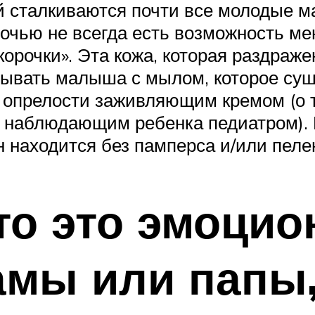
ой сталкиваются почти все молодые 
ночью не всегда есть возможность мен
орочки». Эта кожа, которая раздраже
мывать малыша с мылом, которое су
ь опрелости заживляющим кремом (о т
с наблюдающим ребенка педиатром).
н находится без памперса и/или пел
что это эмоци
мы или папы, 