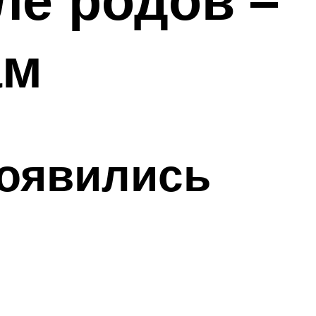
ам
появились