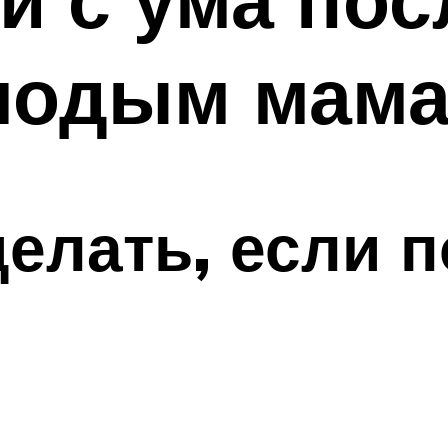
лодым мам
 делать, если 