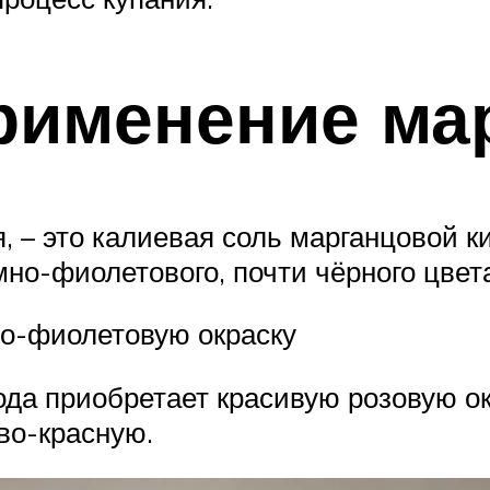
рименение ма
я, – это калиевая соль марганцовой
но-фиолетового, почти чёрного цвет
о-фиолетовую окраску
ода приобретает красивую розовую о
во-красную.