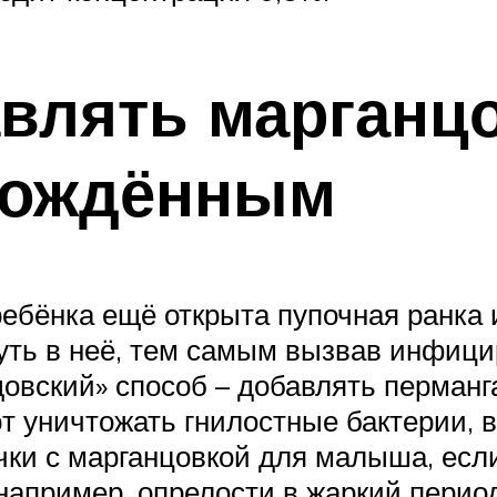
влять марганцо
рождённым
 ребёнка ещё открыта пупочная ранка
уть в неё, тем самым вызвав инфици
вский» способ – добавлять перманга
ют уничтожать гнилостные бактерии,
чки с марганцовкой для малыша, есл
например, опрелости в жаркий период