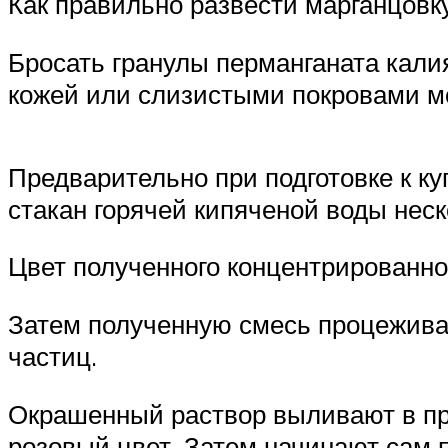
Как правильно развести марганцовк
Бросать гранулы перманганата калия
кожей или слизистыми покровами мо
Предварительно при подготовке к ку
стакан горячей кипяченой воды неск
Цвет полученного концентрированн
Затем полученную смесь процежива
частиц.
Окрашенный раствор выливают в при
розовый цвет. Затем начинают сам 