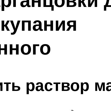
 купания
нного
ить раствор м