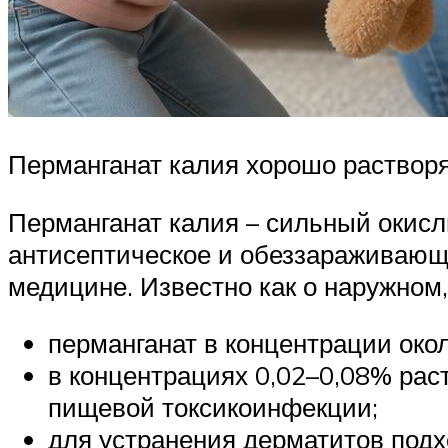
Перманганат калия хорошо растворя
Перманганат калия – сильный окисл
антисептическое и обеззараживающе
медицине. Известно как о наружном,
перманганат в концентрации окол
в концентрациях 0,02–0,08% рас
пищевой токсикоинфекции;
для устранения дерматитов подх