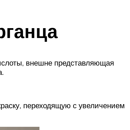
рганца
 кислоты, внешне представляющая
а.
краску, переходящую с увеличением