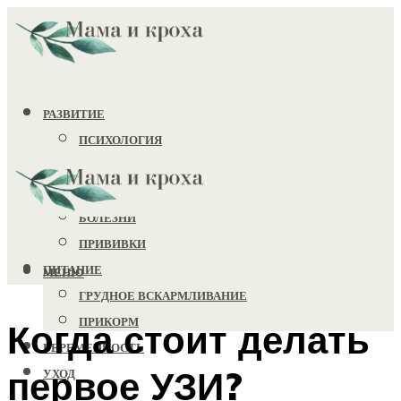
РАЗВИТИЕ
ПСИХОЛОГИЯ
ИГРУШКИ
ЗДОРОВЬЕ
БОЛЕЗНИ
ПРИВИВКИ
ПИТАНИЕ
МЕНЮ
ГРУДНОЕ ВСКАРМЛИВАНИЕ
ПРИКОРМ
Когда стоит делать
БЕРЕМЕННОСТЬ
первое УЗИ?
УХОД