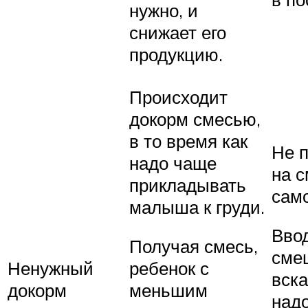
нужно, и
снижает его
продукцию.
Происходит
докорм смесью,
в то время как
Не 
надо чаще
на 
прикладывать
сам
малыша к груди.
Вво
Получая смесь,
сме
Ненужный
ребенок с
вск
докорм
меньшим
надо