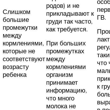
осо
родов) и не
пер
Слишком
прикладывают к
ГВ.
большие
груди так часто,
промежутки
как требуется.
Про
между
лак
кормлениями,
При больших
регу
которые не
промежутках
таки
соответствуют
между
что
возрасту
кормлениями
мал
ребенка
организм
при
принимает
к гр
информацию,
бол
что много
выр
молока не
в п