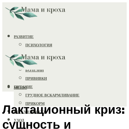
РАЗВИТИЕ
ПСИХОЛОГИЯ
ИГРУШКИ
ЗДОРОВЬЕ
БОЛЕЗНИ
ПРИВИВКИ
ПИТАНИЕ
МЕНЮ
ГРУДНОЕ ВСКАРМЛИВАНИЕ
ПРИКОРМ
Лактационный криз:
БЕРЕМЕННОСТЬ
сущность и
УХОД