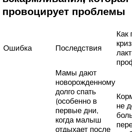
провоцирует проблемы
Как 
кри
Ошибка
Последствия
лак
про
Мамы дают
новорожденному
долго спать
Кор
(особенно в
не д
первые дни,
бол
когда малыш
пер
отдыхает после