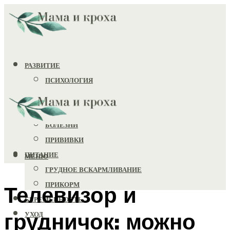
РАЗВИТИЕ
ПСИХОЛОГИЯ
ИГРУШКИ
ЗДОРОВЬЕ
БОЛЕЗНИ
ПРИВИВКИ
ПИТАНИЕ
МЕНЮ
ГРУДНОЕ ВСКАРМЛИВАНИЕ
ПРИКОРМ
Телевизор и
БЕРЕМЕННОСТЬ
грудничок: можно
УХОД