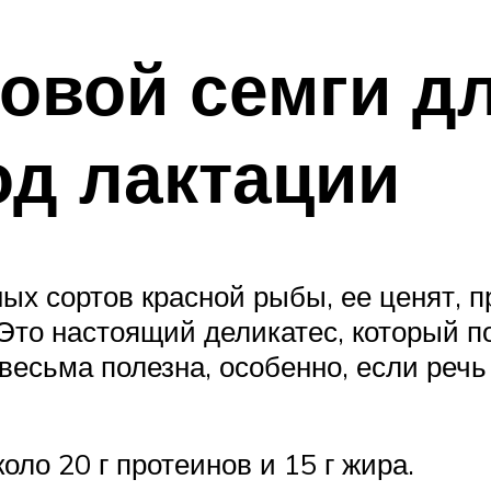
овой семги д
д лактации
х сортов красной рыбы, ее ценят, п
 Это настоящий деликатес, который п
и весьма полезна, особенно, если реч
оло 20 г протеинов и 15 г жира.