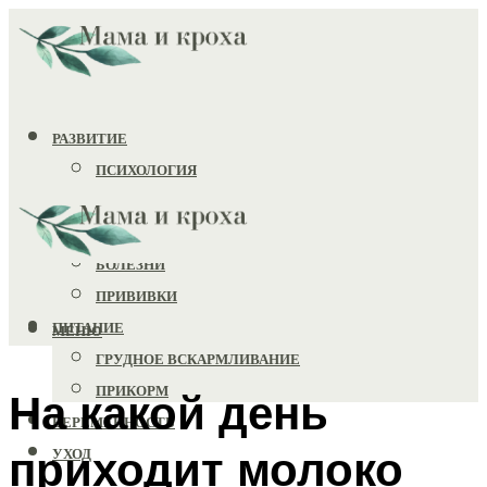
РАЗВИТИЕ
ПСИХОЛОГИЯ
ИГРУШКИ
ЗДОРОВЬЕ
БОЛЕЗНИ
ПРИВИВКИ
ПИТАНИЕ
МЕНЮ
ГРУДНОЕ ВСКАРМЛИВАНИЕ
ПРИКОРМ
На какой день
БЕРЕМЕННОСТЬ
приходит молоко
УХОД