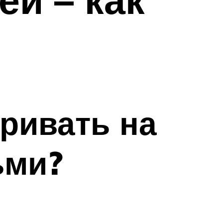
ривать на
ьми?