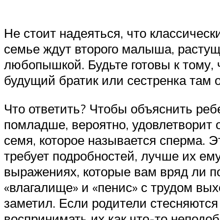
Не стоит надеяться, что классическ
семье ждут второго малыша, расту
любопышкой. Будьте готовы к тому, 
будущий братик или сестренка там 
Что ответить? Чтобы объяснить ребе
помладше, вероятно, удовлетворит 
семя, которое называется сперма. Э
требует подробностей, лучше их ему 
выражениях, которые вам вряд ли п
«влагалище» и «пенис» с трудом вых
заметил. Если родители стесняются 
воспринимать их как что-то неподо