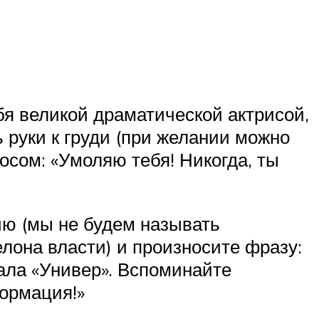
бя великой драматической актрисой,
ь руки к груди (при желании можно
осом: «Умоляю тебя! Никогда, ты
ю (мы не будем называть
лона власти) и произносите фразу:
ала «Универ». Вспоминайте
формация!»