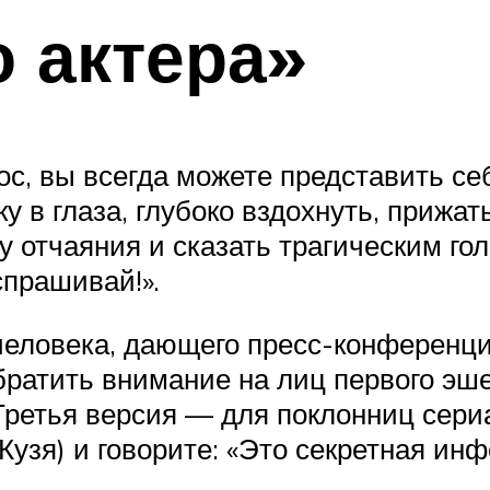
о актера»
с, вы всегда можете представить се
у в глаза, глубоко вздохнуть, прижат
у отчаяния и сказать трагическим гол
спрашивай!».
человека, дающего пресс-конференци
братить внимание на лиц первого эше
Третья версия — для поклонниц сери
Кузя) и говорите: «Это секретная ин