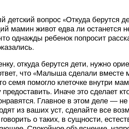
ий детский вопрос «Откуда берутся де
щий мамин живот едва ли останется
что однажды ребенок попросит расска
оказались.
нку, откуда берутся дети, нужно орие
ответ, что «Малыша сделали вместе 
то семя помогло клеточке внутри ма
предоставить. Иначе это сделает кто
онравятся. Главное в этом деле — не
одят из ваших уст, сделайте все воз
говорить о таких, в сущности, естест
бающее. Спокойное объяснение, напр