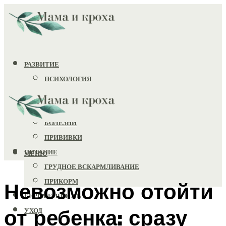
РАЗВИТИЕ
ПСИХОЛОГИЯ
ИГРУШКИ
ЗДОРОВЬЕ
БОЛЕЗНИ
ПРИВИВКИ
ПИТАНИЕ
МЕНЮ
ГРУДНОЕ ВСКАРМЛИВАНИЕ
ПРИКОРМ
Невозможно отойти
БЕРЕМЕННОСТЬ
от ребенка: сразу
УХОД