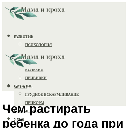
РАЗВИТИЕ
ПСИХОЛОГИЯ
ИГРУШКИ
ЗДОРОВЬЕ
БОЛЕЗНИ
ПРИВИВКИ
ПИТАНИЕ
МЕНЮ
ГРУДНОЕ ВСКАРМЛИВАНИЕ
ПРИКОРМ
Чем растирать
БЕРЕМЕННОСТЬ
ребенка до года при
УХОД