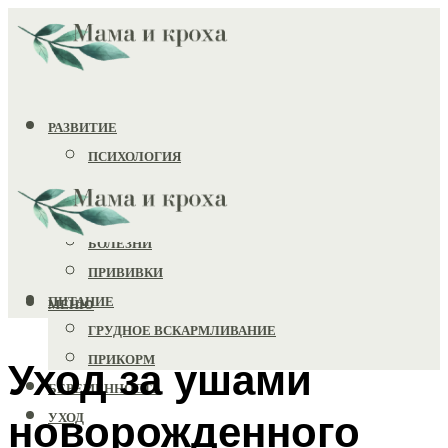
РАЗВИТИЕ
ПСИХОЛОГИЯ
ИГРУШКИ
ЗДОРОВЬЕ
БОЛЕЗНИ
ПРИВИВКИ
ПИТАНИЕ
МЕНЮ
ГРУДНОЕ ВСКАРМЛИВАНИЕ
ПРИКОРМ
Уход за ушами
БЕРЕМЕННОСТЬ
новорожденного
УХОД